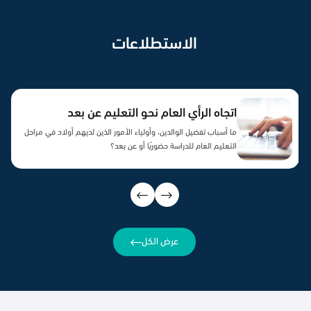
الاستطلاعات
تصور المجتمع لرؤية المملكة 2030
التعرف على آراء السعوديين تجاه أوضاعهم الشخصية، وأوضاع البلد
بعد خمس سنوات من تطبيق رؤية المملكة ٢٠٣٠.
عرض الكل