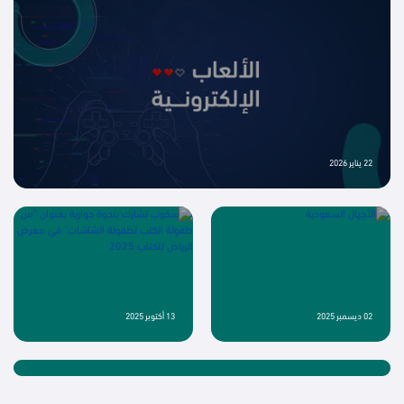
ويظهر هذا التراجع بوضوح أكبر في يوتيوب، يليه تيليجرام ومنصة X، بينما حافظت
منصات مثل واتساب وسناب شات على مستويات استخدام مرتفعة رغم انخفاضها
النسبي. وتشير هذه النتائج إلى أن المستخدمين قد أصبحوا أكثر انتقائية في ...
22 يناير 2026
02 ديسمبر 2025
13 أكتوبر 2025
24 سبتمبر 2025