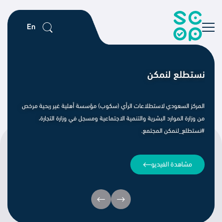
En
نستطلع لنمكن
‏المركز السعودي لاستطلاعات الرأي (سكوب) مؤسسة أهلية غير ربحية مرخص
من وزارة الموارد البشرية والتنمية الاجتماعية ومسجل في وزارة التجارة،
⁧‫#نستطلع_لنمكن‬⁩ المجتمع.
مشاهدة الفيديو