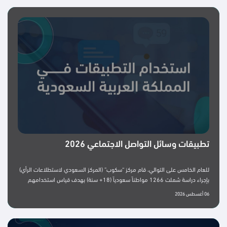
تطبيقات وسائل التواصل الاجتماعي 2026
للعام الخامس على التوالي، قام مركز “سكوب” (المركز السعودي لاستطلاعات الرأي)
بإجراء دراسة شملت 1266 مواطناً سعودياً (18+ سنة) بهدف قياس استخدامهم
وتفضيلاتهم لتطبيقات وسائل التواصل الاجتماعي. المحاور الرئيسية: أهم النتائج:بعد
06 أغسطس 2026
سنوات من النمو المطرد، تكشف النتائج عن تحول لافت في سلوك مستخدمي
منصات التواصل الاجتماعي السعوديين، فقد بدأت معظم المنصات تسجل اتجاهًا
معاكسًا خلال العامين الأخيرين، تمثل في تراجع نسب الاستخدام بدرجات متفاوتة،