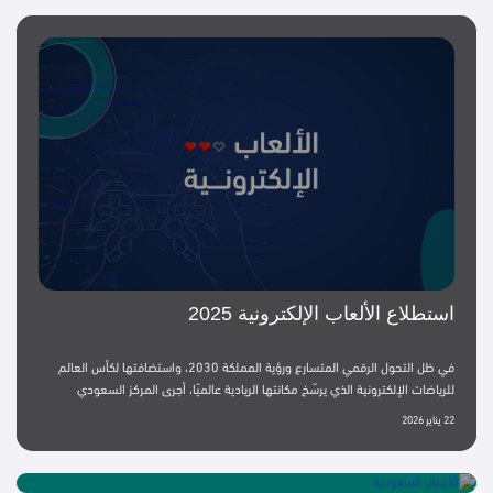
استطلاع الألعاب الإلكترونية 2025
في ظل التحول الرقمي المتسارع ورؤية المملكة 2030، واستضافتها لكأس العالم
للرياضات الإلكترونية الذي يرسّخ مكانتها الريادية عالميًا، أجرى المركز السعودي
لاستطلاعات الرأي العام (SCOP) دراسة ميدانية شاملة لعام 2025 لفهم سلوكيات
22 يناير 2026
وتفضيلات اللاعبين السعوديين، ورصد أنماط استخدامهم للألعاب الإلكترونية،
واستكشاف توجهاتهم نحو المحتوى المحلي الذي يعكس الثقافة والهوية السعودية.
02 ديسمبر 2025
شمل الاستطلاع 1,098 سعوديًا من أصحاب الهواتف المحمولة (18 سنة فأكبر)،