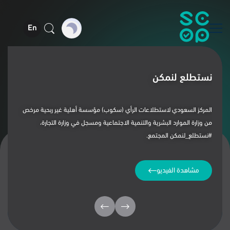
En
نستطلع لنمكن
‏المركز السعودي لاستطلاعات الرأي (سكوب) مؤسسة أهلية غير ربحية مرخص
من وزارة الموارد البشرية والتنمية الاجتماعية ومسجل في وزارة التجارة،
⁧‫#نستطلع_لنمكن‬⁩ المجتمع.
مشاهدة الفيديو