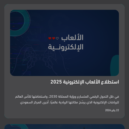
استطلاع الألعاب الإلكترونية 2025
في ظل التحول الرقمي المتسارع ورؤية المملكة 2030، واستضافتها لكأس العالم
للرياضات الإلكترونية الذي يرسّخ مكانتها الريادية عالميًا، أجرى المركز السعودي
لاستطلاعات الرأي العام (SCOP) دراسة ميدانية شاملة لعام 2025 لفهم سلوكيات
22 يناير 2026
وتفضيلات اللاعبين السعوديين، ورصد أنماط استخدامهم للألعاب الإلكترونية،
واستكشاف توجهاتهم نحو المحتوى المحلي الذي يعكس الثقافة والهوية السعودية.
شمل الاستطلاع 1,098 سعوديًا من أصحاب الهواتف المحمولة (18 سنة فأكبر)،