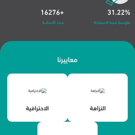
+16276
31.22%
متوسط نسبة الاستجابة
معاييرنا
النزاهة
الاحترافية