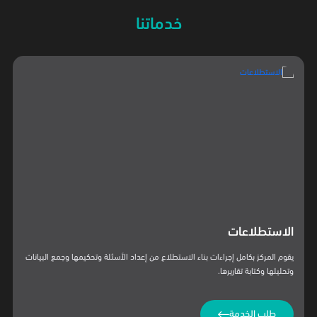
خدماتنا
الاستشارات
يقدم المركز استشارات متكاملة في بناء الاستطلاعات والتأكد من مصداقية جمع
البيانات وتحليل نتائجها. كما يقدم المركز استشاراته في التقارير والدراسات العلمية التي
تناولت موضوعات وقضايا المجتمع.
طلب الخدمة