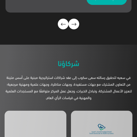
شركاؤنا
في سعيه لتحقيق رسالته سعى سكوب إلى عقد شراكات استراتيجية مبنية على أسس متينة
من التعاون المشترك مع جهات مستفيدة، وجهات مناظرة، وجهات علمية ومهنية مرجعية؛
لتعزيز الأعمال المشتركة، وتبادل الخبرات، وجعل عمل المركز متوافقًا مع المستجدات العلمية
والمهنية في قياسات الرأي العام.