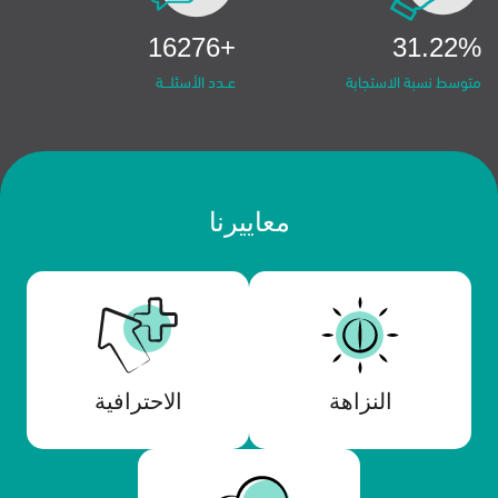
+16276
31.22%
متوسط نسبة الاستجابة
معاييرنا
النزاهة
الاحترافية