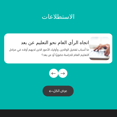
الاستطلاعات
تصور المجتمع لرؤية المملكة 2030
التعرف على آراء السعوديين تجاه أوضاعهم الشخصية، وأوضاع البلد
بعد خمس سنوات من تطبيق رؤية المملكة ٢٠٣٠.
عرض الكل