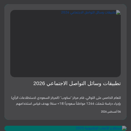
تطبيقات وسائل التواصل الاجتماعي 2026
للعام الخامس على التوالي، قام مركز “سكوب” (المركز السعودي لاستطلاعات الرأي)
بإجراء دراسة شملت 1266 مواطناً سعودياً (18+ سنة) بهدف قياس استخدامهم
وتفضيلاتهم لتطبيقات وسائل التواصل الاجتماعي. المحاور الرئيسية: أهم النتائج:بعد
06 أغسطس 2026
سنوات من النمو المطرد، تكشف النتائج عن تحول لافت في سلوك مستخدمي
منصات التواصل الاجتماعي السعوديين، فقد بدأت معظم المنصات تسجل اتجاهًا
22 يناير 2026
معاكسًا خلال العامين الأخيرين، تمثل في تراجع نسب الاستخدام بدرجات متفاوتة،