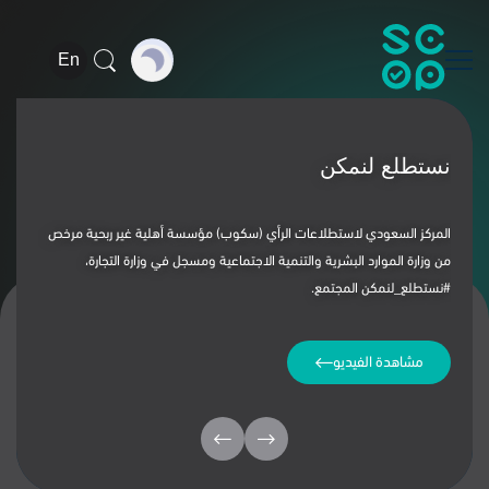
En
نستطلع لنمكن
‏المركز السعودي لاستطلاعات الرأي (سكوب) مؤسسة أهلية غير ربحية مرخص
من وزارة الموارد البشرية والتنمية الاجتماعية ومسجل في وزارة التجارة،
⁧‫#نستطلع_لنمكن‬⁩ المجتمع.
مشاهدة الفيديو