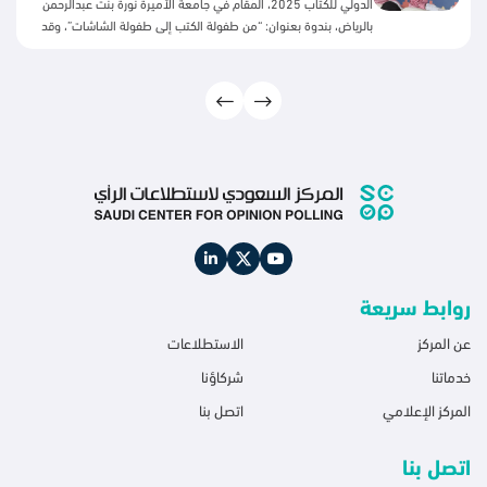
الدولي للكتاب 2025، المُقام في جامعة الأميرة نورة بنت عبدالرحمن
بالرياض، بندوة بعنوان: “من طفولة الكتب إلى طفولة الشاشات”، وقد
عرض في هذه الندوة نتائج استطلاع عن القراءة لدى الأطفال. قدّم
الندوة الأستاذ سعود الغامدي، وأدارت الحوار الأستاذة نورة الرومي.
وقد لاقت الندوة تفاعلاً واسعاً من الحضور ونقاشاً ثرياً حول نتائج هذا
الاستطلاع، وشكروا المركز السعودي على مبادرته السنوية المستمرة
حول اهتمامه بالقراءة في جوانبها المختلفة.
روابط سريعة
عن المركز
الاستطلاعات
خدماتنا
شركاؤنا
المركز الإعلامي
اتصل بنا
اتصل بنا