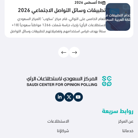
06 أغسطس 2026
تطبيقات وسائل التواصل الاجتماعي 2026
للعام الخامس على التوالي، قام مركز “سكوب” (المركز السعودي
لاستطلاعات الرأي) بإجراء دراسة شملت 1266 مواطناً سعودياً (18+
سنة) بهدف قياس استخدامهم وتفضيلاتهم لتطبيقات وسائل التواصل
الاجتماعي. المحاور الرئيسية: أهم النتائج:بعد سنوات من النمو المطرد،
تكشف النتائج عن تحول لافت في سلوك مستخدمي منصات التواصل
الاجتماعي السعوديين، فقد بدأت معظم المنصات تسجل اتجاهًا
معاكسًا خلال العامين الأخيرين، تمثل في تراجع نسب الاستخدام بدرجات
متفاوتة، ويظهر هذا التراجع بوضوح أكبر في يوتيوب، يليه تيليجرام
ومنصة X، بينما حافظت منصات مثل واتساب وسناب شات على
مستويات استخدام مرتفعة رغم انخفاضها النسبي. وتشير هذه النتائج
إلى أن المستخدمين قد أصبحوا أكثر انتقائية في ...
روابط سريعة
عن المركز
الاستطلاعات
خدماتنا
شركاؤنا