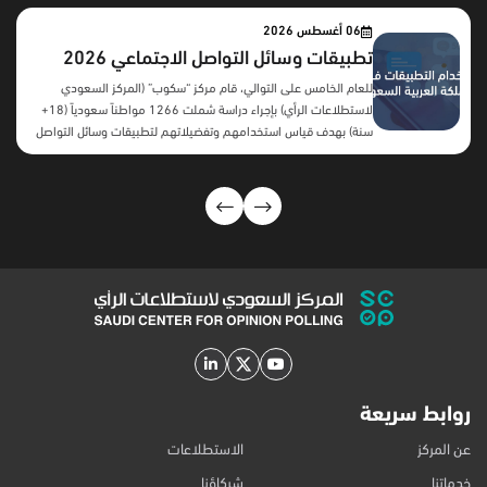
06 أغسطس 2026
تطبيقات وسائل التواصل الاجتماعي 2026
للعام الخامس على التوالي، قام مركز “سكوب” (المركز السعودي
لاستطلاعات الرأي) بإجراء دراسة شملت 1266 مواطناً سعودياً (18+
سنة) بهدف قياس استخدامهم وتفضيلاتهم لتطبيقات وسائل التواصل
الاجتماعي. المحاور الرئيسية: أهم النتائج:بعد سنوات من النمو المطرد،
تكشف النتائج عن تحول لافت في سلوك مستخدمي منصات التواصل
الاجتماعي السعوديين، فقد بدأت معظم المنصات تسجل اتجاهًا
معاكسًا خلال العامين الأخيرين، تمثل في تراجع نسب الاستخدام بدرجات
متفاوتة، ويظهر هذا التراجع بوضوح أكبر في يوتيوب، يليه تيليجرام
ومنصة X، بينما حافظت منصات مثل واتساب وسناب شات على
مستويات استخدام مرتفعة رغم انخفاضها النسبي. وتشير هذه النتائج
إلى أن المستخدمين قد أصبحوا أكثر انتقائية في ...
روابط سريعة
عن المركز
الاستطلاعات
خدماتنا
شركاؤنا