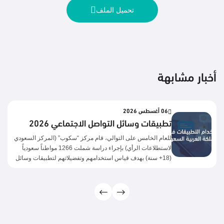
تحميل الملف
أخبار مشابهة
06 أغسطس 2026
تطبيقات وسائل التواصل الاجتماعي 2026
للعام الخامس على التوالي، قام مركز “سكوب” (المركز السعودي
لاستطلاعات الرأي) بإجراء دراسة شملت 1266 مواطناً سعودياً
(18+ سنة) بهدف قياس استخدامهم وتفضيلاتهم لتطبيقات وسائل
التواصل الاجتماعي. المحاور الرئيسية: أهم النتائج:بعد سنوات من
النمو المطرد، تكشف النتائج عن تحول لافت في سلوك مستخدمي
منصات التواصل الاجتماعي السعوديين، فقد بدأت معظم المنصات
تسجل اتجاهًا معاكسًا خلال العامين الأخيرين، تمثل في تراجع نسب
الاستخدام بدرجات متفاوتة، ويظهر هذا التراجع بوضوح أكبر في
يوتيوب، يليه تيليجرام ومنصة X، بينما حافظت منصات مثل واتساب