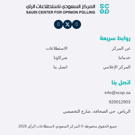
وسناب شات على مستويات استخدام مرتفعة رغم انخفاضها
النسبي. وتشير هذه النتائج إلى أن المستخدمين قد أصبحوا أكثر
انتقائية في ...
روابط سريعة
عن المركز
الاستطلاعات
خدماتنا
شركاؤنا
المركز الإعلامي
اتصل بنا
اتصل بنا
info@scop.sa
920012903
الرياض، حي الصحافة، شارع التخصصي
جميع الحقوق محفوظة © المركز السعودي لاستطلاعات الرأي 2026