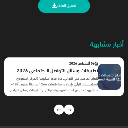
تحميل الملف
أخبار مشابهة
06 أغسطس 2026
تطبيقات وسائل التواصل الاجتماعي 2026
للعام الخامس على التوالي، قام مركز “سكوب” (المركز السعودي
لاستطلاعات الرأي) بإجراء دراسة شملت 1266 مواطناً سعودياً (18+
سنة) بهدف قياس استخدامهم وتفضيلاتهم لتطبيقات وسائل التواصل
الاجتماعي. المحاور الرئيسية: أهم النتائج:بعد سنوات من النمو المطرد،
تكشف النتائج عن تحول لافت في سلوك مستخدمي منصات التواصل
الاجتماعي السعوديين، فقد بدأت معظم المنصات تسجل اتجاهًا
معاكسًا خلال العامين الأخيرين، تمثل في تراجع نسب الاستخدام بدرجات
متفاوتة، ويظهر هذا التراجع بوضوح أكبر في يوتيوب، يليه تيليجرام
ومنصة X، بينما حافظت منصات مثل واتساب وسناب شات على