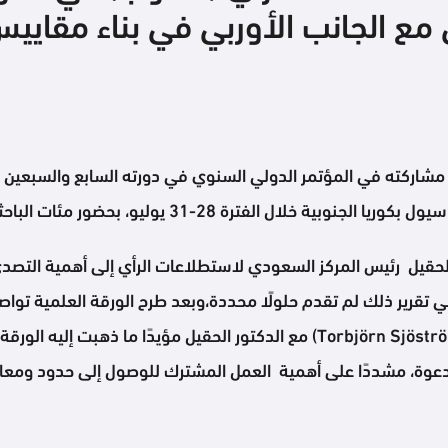
 الجانب الأوربي في بناء مقاييس
اركته في المؤتمر الدولي السنوي في دورته السابع والسبعين الذ
 الحقيل رئيس المركز السعودي لاستطلاعات الرأي إلى أهمية التص
 في تقرير ذلك لم تقدم حلولًا محددة،وبعد طرح الورقة العلمية تو
(Novus Group International) الدكتور توربيون (Torbjörn Sjöström) مع الدكتور ا
الدعوة، مشددًا على أهمية العمل المشترك للوصول إلى حدود ومع