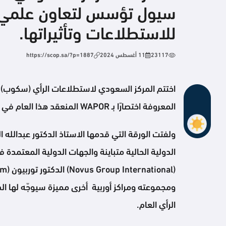
سيول تؤسس لتعاون علمي مع
للاستطلاعات وتأثيراتها.
23117
11 أغسطس 2024
https://scop.sa/?p=1887
اختتم المركز السعودي لاستطلاعات الرأي (سكوب) مش
المعروفة اختصارًا بـ WAPOR المنعقد هذا العام في سيول بكوريا الجنوبية خلال الفترة 28-31 يوليو، بحضور مئات الباحثين من 51 دولة.
ولفتت الورقة التي قدمها الاستاذ الدكتور عبدالله
الدولية الحالية متباينة والجهات الدولية المعتمدة
ومجموعته ومراكز أوربية أخرى مميزة سيوجّه لها 
الرأي العام.