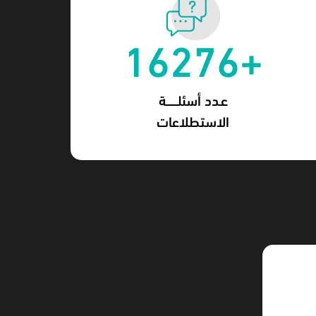
+16276
الاستطلاعات