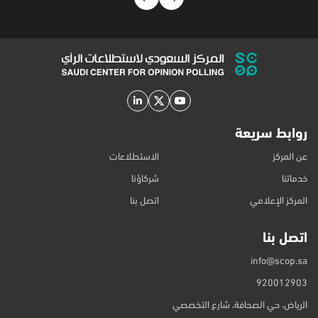
فأكبر)، يمثلون 96% من المجتمع السعودي وفق مسوح الهيئة العامة
للإحصاء، بهامش خطأ ±2.6%. لتحميل التقرير :
روابط سريعة
عن المركز
الاستطلاعات
خدماتنا
شركاؤنا
المركز الإعلامي
اتصل بنا
اتصل بنا
info@scop.sa
920012903
الرياض، حي الصحافة، شارع التخصصي