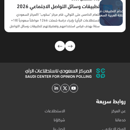
تطبيقات وسائل التواصل الاجتماعي 2026
للعام الخامس على التوالي، قام مركز “سكوب” (المركز السعودي
لاستطلاعات الرأي) بإجراء دراسة شملت 1266 مواطناً سعودياً (18+
سنة) بهدف قياس استخدامهم وتفضيلاتهم لتطبيقات وسائل التواصل
الاجتماعي. المحاور الرئيسية: أهم النتائج:بعد سنوات من النمو المطرد،
تكشف النتائج عن تحول لافت في سلوك مستخدمي منصات التواصل
الاجتماعي السعوديين، فقد بدأت معظم المنصات تسجل اتجاهًا
معاكسًا خلال العامين الأخيرين، تمثل في تراجع نسب الاستخدام بدرجات
متفاوتة، ويظهر هذا التراجع بوضوح أكبر في يوتيوب، يليه تيليجرام
ومنصة X، بينما حافظت منصات مثل واتساب وسناب شات على
مستويات استخدام مرتفعة رغم انخفاضها النسبي. وتشير هذه النتائج
إلى أن المستخدمين قد أصبحوا أكثر انتقائية في ...
روابط سريعة
عن المركز
الاستطلاعات
خدماتنا
شركاؤنا
المركز الإعلامي
اتصل بنا