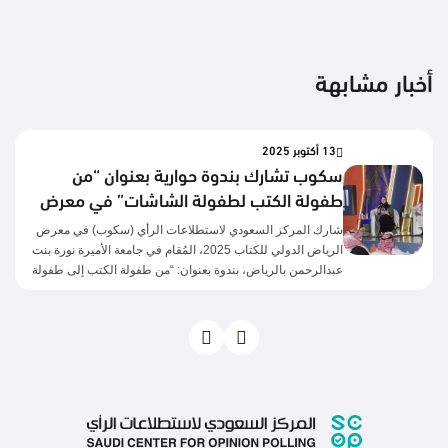
أخبار مشابهة
13 أكتوبر 2025
سكوب تشارك بندوة حوارية بعنوان “من
طفولة الكتب لطفولة الشاشات” في معرض
الرياض للكتاب 2025
شارك المركز السعودي لاستطلاعات الرأي (سكوب) في معرض
الرياض الدولي للكتاب 2025، المُقام في جامعة الأميرة نورة بنت
عبدالرحمن بالرياض، بندوة بعنوان: “من طفولة الكتب إلى طفولة
الشاشات”، وقد عرض في هذه الندوة نتائج استطلاع عن القراءة
لدى الأطفال. قدّم الندوة الأستاذ سعود الغامدي، وأدارت الحوار
الأستاذة نورة الرومي. وقد لاقت الندوة تفاعلاً واسعاً من الحضور
ونقاشاً ثرياً حول نتائج هذا الاستطلاع، وشكروا المركز السعودي
على مبادرته السنوية المستمرة حول اهتمامه بالقراءة في جوانبها
المختلفة.