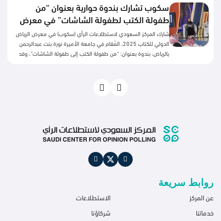
سكوب تشارك بندوة حوارية بعنوان “من
طفولة الكتب لطفولة الشاشات” في معرض
الرياض للكتاب 2025
شارك المركز السعودي لاستطلاعات الرأي (سكوب) في معرض الرياض
الدولي للكتاب 2025، المُقام في جامعة الأميرة نورة بنت عبدالرحمن
بالرياض، بندوة بعنوان: “من طفولة الكتب إلى طفولة الشاشات”، وقد
عرض في هذه الندوة نتائج استطلاع عن القراءة لدى الأطفال. قدّم
الندوة الأستاذ سعود الغامدي، وأدارت الحوار الأستاذة نورة الرومي.
وقد لاقت الندوة تفاعلاً واسعاً من الحضور ونقاشاً ثرياً حول نتائج هذا
الاستطلاع، وشكروا المركز السعودي على مبادرته السنوية المستمرة
حول اهتمامه بالقراءة في جوانبها المختلفة.
روابط سريعة
عن المركز
الاستطلاعات
خدماتنا
شركاؤنا