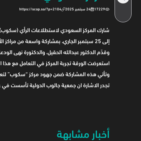
17229
24 سبتمبر 2025
https://scop.sa/?p=2104
إلى 25 سبتمبر الجاري، بمشاركة واسعة من مراكز الأبحاث والمؤسسات المتخصصة في قياس الرأي العام من مختلف دول العالم.
وقدّم الدكتور عبدالله الحقيل، والدكتورة نهى الود
استعرضت الورقة تجربة المركز في التعامل مع هذا ا
وتأتي هذه المشاركة ضمن جهود مركز “سكوب” لتعزيز 
تجدر الاشارة ان جمعية جالوب الدولية تأسست في عام ١٩٤٧، وتغطى الآن ٨٠% من الرأي العام ا
أخبار مشابهة