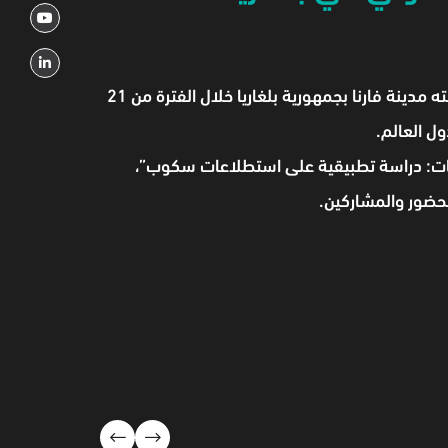
شارك المركز السعودي لاستطلاعات الرأي (سكوب) في أعمال مؤتمر جمعية جالوب الدولية لعام 2025، الذي استضافته مدينة فارنا بجمهورية بلغاريا خلال الفترة من 21
بيانات: دراسة تطبيقية على استطلاعات سكوب”،
لحضور والمشاركين.