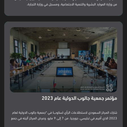
من وزارة الموارد البشرية والتنمية الاجتماعية، ومسجل في وزارة التجارة،
#نستطلع_لنمكن المجتمع.
مؤتمر جمعية جالوب الدولية عام 2023
شارك المركز السعودي لاستطلاعات الرأي (سكوب) في *جمعية جالوب الدولية لعام
2023 الذي أقيم في تبليسي، جورجيا، من 7 إلى 9 مايو، وعرض المركز آليته في جمع
البيانات وفق المعايير المعتمدة من الجمعيات المُعتبرة، الجمعية الأمريكية لدراسات