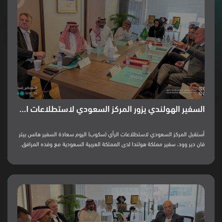
السفير الهولندي يزور المركز السعودي لاستطلاعات الرأي
أستقبل المركز السعودي لاستطلاعات الرأي (سكوب) اليوم سعادة السفير هانس بيتر
فان دير وود، سفير مملكة هولندا لدى المملكة العربية السعودية مع وفده المرافق.
وقد عرض المركز السعودي منهجيته في تنفيذ استطلاعاته و نتائج اتجاهات المجتمع
وآراءه حول موضوعات مختلفة مثل السياحة، والرياضة، والترفيه ،واتجاهات المقيمين
و العاملين في المملكة. كما استمع فريق المركز السعودي إلى شرح السفير والوفد
المرافق له عن جوانب مختلفة حول الاستطلاعات في هولندا وأهميتها في معرفة
قضايا المجتمع وآراءه وتوجهاته.