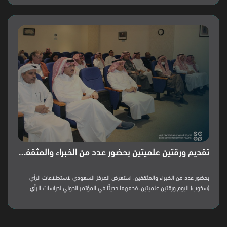
الرأي العام، والجمعية الدولية لدراسة الرأي العام. وفي هذا السياق، عرض المركز
التغيرات الاجتماعية الإيجابية التي أحدثتها رؤية المملكة 2030، وقد مثل المركز
السعودي لاستطلاعات الرأي (سكوب) الأستاذة نوف القحطاني، والأستاذ فاروق
الغامدي. *لا ترتبط رابطة جالوب الدولية وأعضاؤها بشركة جالوب، التي يقع مقرها
الرئيسي في واشنطن العاصمة، والتي لا تعد عضوًا في جمعية جالوب الدولية. ولا
تتحمل جمعية جالوب الدولية أي مسؤولية ...
تقديم ورقتين علميتين بحضور عدد من الخبراء والمثقفين
‏بحضور عدد من الخبراء والمثقفين، استعرض المركز السعودي لاستطلاعات الرأي
(سكوب) اليوم ورقتين علميتين، قدمهما حديثًا في المؤتمر الدولي لدراسات الرأي
العام (⁦‪WAPOR‬⁩).