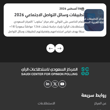
06 أغسطس 2026
تطبيقات وسائل التواصل الاجتماعي 2026
للعام الخامس على التوالي، قام مركز “سكوب” (المركز السعودي
لاستطلاعات الرأي) بإجراء دراسة شملت 1266 مواطناً سعودياً (18+
سنة) بهدف قياس استخدامهم وتفضيلاتهم لتطبيقات وسائل التواصل
الاجتماعي. المحاور الرئيسية: أهم النتائج:بعد سنوات من النمو المطرد،
تكشف النتائج عن تحول لافت في سلوك مستخدمي منصات التواصل
الاجتماعي السعوديين، فقد بدأت معظم المنصات تسجل اتجاهًا
معاكسًا خلال العامين الأخيرين، تمثل في تراجع نسب الاستخدام بدرجات
متفاوتة، ويظهر هذا التراجع بوضوح أكبر في يوتيوب، يليه تيليجرام
ومنصة X، بينما حافظت منصات مثل واتساب وسناب شات على
مستويات استخدام مرتفعة رغم انخفاضها النسبي. وتشير هذه النتائج
إلى أن المستخدمين قد أصبحوا أكثر انتقائية في ...
روابط سريعة
عن المركز
الاستطلاعات