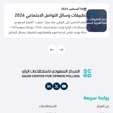
06 أغسطس 2026
تطبيقات وسائل التواصل الاجتماعي 2026
للعام الخامس على التوالي، قام مركز “سكوب” (المركز السعودي
لاستطلاعات الرأي) بإجراء دراسة شملت 1266 مواطناً سعودياً (18+
سنة) بهدف قياس استخدامهم وتفضيلاتهم لتطبيقات وسائل التواصل
الاجتماعي. المحاور الرئيسية: أهم النتائج:بعد سنوات من النمو المطرد،
تكشف النتائج عن تحول لافت في سلوك مستخدمي منصات التواصل
الاجتماعي السعوديين، فقد بدأت معظم المنصات تسجل اتجاهًا
معاكسًا خلال العامين الأخيرين، تمثل في تراجع نسب الاستخدام بدرجات
متفاوتة، ويظهر هذا التراجع بوضوح أكبر في يوتيوب، يليه تيليجرام
ومنصة X، بينما حافظت منصات مثل واتساب وسناب شات على
مستويات استخدام مرتفعة رغم انخفاضها النسبي. وتشير هذه النتائج
إلى أن المستخدمين قد أصبحوا أكثر انتقائية في ...
روابط سريعة
عن المركز
الاستطلاعات