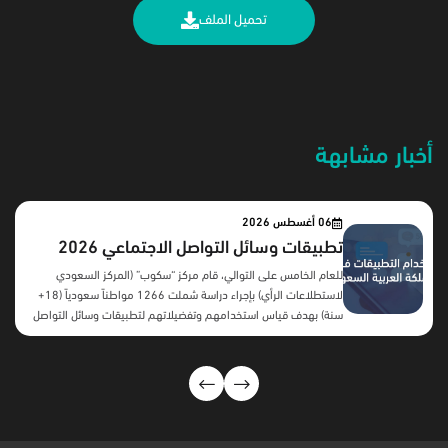
تحميل الملف
أخبار مشابهة
06 أغسطس 2026
تطبيقات وسائل التواصل الاجتماعي 2026
للعام الخامس على التوالي، قام مركز “سكوب” (المركز السعودي
لاستطلاعات الرأي) بإجراء دراسة شملت 1266 مواطناً سعودياً (18+
سنة) بهدف قياس استخدامهم وتفضيلاتهم لتطبيقات وسائل التواصل
الاجتماعي. المحاور الرئيسية: أهم النتائج:بعد سنوات من النمو المطرد،
تكشف النتائج عن تحول لافت في سلوك مستخدمي منصات التواصل
الاجتماعي السعوديين، فقد بدأت معظم المنصات تسجل اتجاهًا
معاكسًا خلال العامين الأخيرين، تمثل في تراجع نسب الاستخدام بدرجات
متفاوتة، ويظهر هذا التراجع بوضوح أكبر في يوتيوب، يليه تيليجرام
ومنصة X، بينما حافظت منصات مثل واتساب وسناب شات على