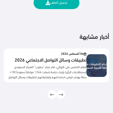
تحميل الملف
أخبار مشابهة
06 أغسطس 2026
تطبيقات وسائل التواصل الاجتماعي 2026
للعام الخامس على التوالي، قام مركز “سكوب” (المركز السعودي
لاستطلاعات الرأي) بإجراء دراسة شملت 1266 مواطناً سعودياً (18+
سنة) بهدف قياس استخدامهم وتفضيلاتهم لتطبيقات وسائل التواصل
الاجتماعي. المحاور الرئيسية: أهم النتائج:بعد سنوات من النمو المطرد،
تكشف النتائج عن تحول لافت في سلوك مستخدمي منصات التواصل
الاجتماعي السعوديين، فقد بدأت معظم المنصات تسجل اتجاهًا
معاكسًا خلال العامين الأخيرين، تمثل في تراجع نسب الاستخدام بدرجات
متفاوتة، ويظهر هذا التراجع بوضوح أكبر في يوتيوب، يليه تيليجرام
ومنصة X، بينما حافظت منصات مثل واتساب وسناب شات على
مستويات استخدام مرتفعة رغم انخفاضها النسبي. وتشير هذه النتائج