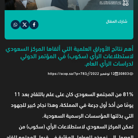
شارك المقال
‏أهم نتائج الأوراق العلمية التي ألقاها المركز السعودي
لاستطلاعات الرأي (سكوب) في المؤتمر الدولي
لدراسات الرأي العام.‏⁦‬⁩
30803
12 نوفمبر 2022
https://scop.sa/?p=783
81% من المجتمع السعودي كان على علم باللقاح بعد 11
يومًا من أخذ أول جرعة في المملكة، وهذا نجاح كبير للجهود
التي بذلتها المؤسسات الرسمية السعودية.
تمكن المركز السعودي لاستطلاعات الرأي (سكوب) من
الوصول إلى نموذج للعوامل المؤثرة في قبول المجتمع للقاح